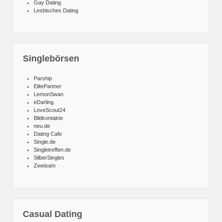
Gay Dating
Lesbisches Dating
Singlebörsen
Parship
ElitePartner
LemonSwan
eDarling
LoveScout24
Bildkontakte
neu.de
Dating Cafe
Single.de
Singletreffen.de
SilberSingles
Zweisam
Casual Dating