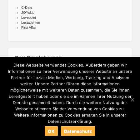
C-Date
JOYclub
Lovepoint
Lustagenten
First Affair
Gay Singlebörsen
Diese Webseite verwendet Cookies. Außerdem geben wir
gayParship
Informationen zu Ihrer Verwendung unserer Website an unsere
Gay ElitePartner
Partner für soziale Medien, Werbung, Tracking und Analysen
gay.de
weiter. Unsere Partner führen diese Informationen
GayHeaven
möglicherweise mit weiteren Daten zusammen, die Sie ihnen
bereitgestellt haben oder die sie im Rahmen Ihrer Nutzung der
Dienste gesammelt haben. Durch die weitere Nutzung der
Webseite stimmen Sie der Verwendung von Cookies zu.
News
Sitemap
Kontakt
Impressum
Datenschutzerklärung
Hinweise zu Werbepartner
Weitere Informationen zu Cookies erhalten Sie in unserer
Datenschutzerklärung.
© 2026
Alle Angaben ohne Gewähr.
OK
Datenschutz
↑