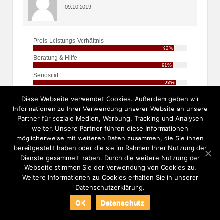
09.10.2019
Preis-Leistungs-Verhältnis
92%
Beratung & Hilfe
91%
Seriösität
93%
Diese Webseite verwendet Cookies. Außerdem geben wir
Ich war früher immer etwas skeptisch was
Informationen zu Ihrer Verwendung unserer Website an unsere
Partner für soziale Medien, Werbung, Tracking und Analysen
solche Seiten anbelangt. Schlussendlich
weiter. Unsere Partner führen diese Informationen
musste ich mir aber auch eingestehen, dass
möglicherweise mit weiteren Daten zusammen, die Sie ihnen
ich durch meinen Job und Hobbys wirklich oft
bereitgestellt haben oder die sie im Rahmen Ihrer Nutzung der
keine Zeit habe jemanden kennen zu lernen
Dienste gesammelt haben. Durch die weitere Nutzung der
und da war ElitePartner meine erste Wahl.
Webseite stimmen Sie der Verwendung von Cookies zu.
Bislang mangelt es leider bei mir an der Zeit
Weitere Informationen zu Cookies erhalten Sie in unserer
als an dem Willen aber ich werden versuchen
Datenschutzerklärung.
mehr Energie zu investieren und hoffe, dass
mir ElitePartner gute Partnervorschläge
OK
Datenschutz
zusendet :D