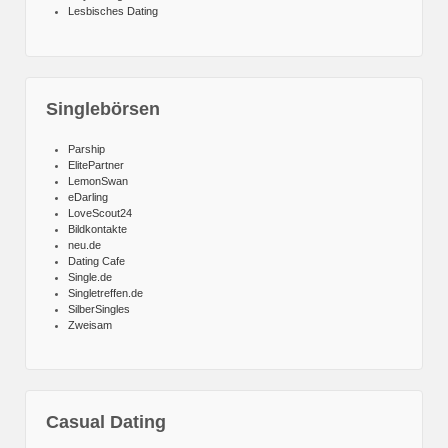
Lesbisches Dating
Singlebörsen
Parship
ElitePartner
LemonSwan
eDarling
LoveScout24
Bildkontakte
neu.de
Dating Cafe
Single.de
Singletreffen.de
SilberSingles
Zweisam
Casual Dating